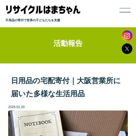
不用品の寄付で世界の子どもたちを支援
活動報告
ホーム
寄付までの流れ
取り扱い品目
日用品の宅配寄付｜大阪営業所に
届いた多様な生活用品
発送方法
2026.01.20
よくある質問
活動報告