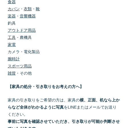
食器
カバン
・
衣類
・
靴
楽器
・
音響機器
釣具
アウトドア用品
工具
・農機具
家電
カメラ・電化製品
腕時計
スポーツ用品
雑貨
・その他
【家具の処分・引き取りをお考えの方へ】
家具の引き取りをご希望の方は、家具の
横、正面、机なら上か
らなど全体がわかるように写真
をLINEまたはメールでお送り
ください。
事前に写真を確認させていただき、引き取りが可能か判断させ