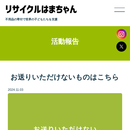
不用品の寄付で世界の子どもたちを支援
活動報告
ホーム
寄付までの流れ
取り扱い品目
お送りいただけないものはこちら
2024.11.03
発送方法
よくある質問
活動報告