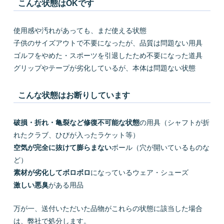
こんな状態はOKです
使用感や汚れがあっても、まだ使える状態
子供のサイズアウトで不要になったが、品質は問題ない用具
ゴルフをやめた・スポーツを引退したため不要になった道具
グリップやテープが劣化しているが、本体は問題ない状態
こんな状態はお断りしています
破損・折れ・亀裂など修復不可能な状態
の用具（シャフトが折
れたクラブ、ひびが入ったラケット等）
空気が完全に抜けて膨らまない
ボール（穴が開いているものな
ど）
素材が劣化してボロボロ
になっているウェア・シューズ
激しい悪臭
がある用品
万が一、送付いただいた品物がこれらの状態に該当した場合
は、弊社で処分します。