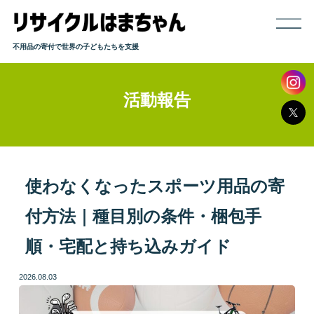
不用品の寄付で世界の子どもたちを支援
活動報告
ホーム
寄付までの流れ
取り扱い品目
使わなくなったスポーツ用品の寄
付方法｜種目別の条件・梱包手
発送方法
順・宅配と持ち込みガイド
よくある質問
2026.08.03
活動報告