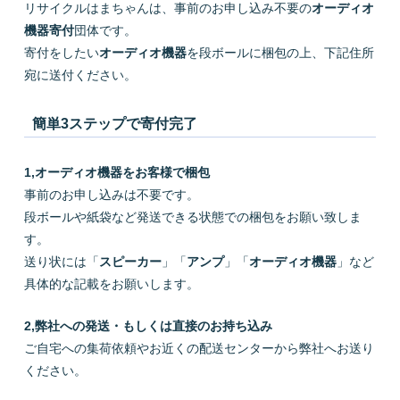
リサイクルはまちゃんは、事前のお申し込み不要の
オーディオ
機器寄付
団体です。
寄付をしたい
オーディオ機器
を段ボールに梱包の上、下記住所
宛に送付ください。
簡単3ステップで寄付完了
1
,オーディオ機器をお客様で梱包
事前のお申し込みは不要です。
段ボールや紙袋など発送できる状態での梱包をお願い致しま
す。
送り状には「
スピーカー
」「
アンプ
」「
オーディオ機器
」など
具体的な記載をお願いします。
2
,弊社への発送・もしくは直接のお持ち込み
ご自宅への集荷依頼やお近くの配送センターから弊社へお送り
ください。