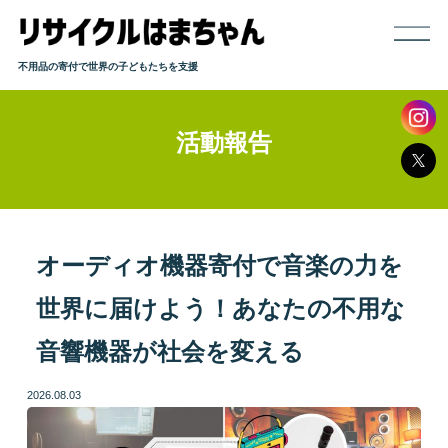
不用品の寄付で世界の子どもたちを支援
活動報告
ホーム
寄付までの流れ
取り扱い品目
オーディオ機器寄付で音楽の力を
世界に届けよう！あなたの不用な
発送方法
音響機器が社会を変える
よくある質問
2026.08.03
活動報告