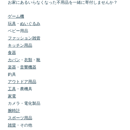
お家にあるいらなくなった不用品を一緒に寄付しませんか？
ゲーム機
玩具
・
ぬいぐるみ
ベビー用品
ファッション雑貨
キッチン用品
食器
カバン
・
衣類
・
靴
楽器
・
音響機器
釣具
アウトドア用品
工具
・農機具
家電
カメラ・電化製品
腕時計
スポーツ用品
雑貨
・その他