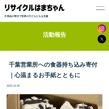
不用品の寄付で世界の子どもたちを支援
活動報告
ホーム
寄付までの流れ
取り扱い品目
千葉営業所への食器持ち込み寄付
｜心温まるお手紙とともに
発送方法
2025.10.30
よくある質問
活動報告