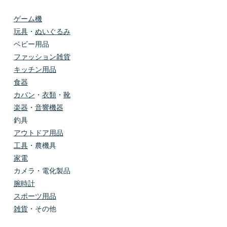
ゲーム機
玩具
・
ぬいぐるみ
ベビー用品
ファッション雑貨
キッチン用品
食器
カバン
・
衣類
・
靴
楽器
・
音響機器
釣具
アウトドア用品
工具
・農機具
家電
カメラ・電化製品
腕時計
スポーツ用品
雑貨
・その他