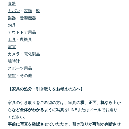
食器
カバン
・
衣類
・
靴
楽器
・
音響機器
釣具
アウトドア用品
工具
・農機具
家電
カメラ・電化製品
腕時計
スポーツ用品
雑貨
・その他
【家具の処分・引き取りをお考えの方へ】
家具の引き取りをご希望の方は、家具の
横、正面、机なら上か
らなど全体がわかるように写真
をLINEまたはメールでお送り
ください。
事前に写真を確認させていただき、引き取りが可能か判断させ