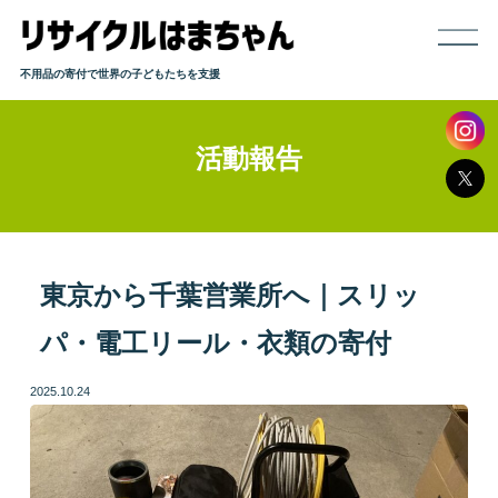
不用品の寄付で世界の子どもたちを支援
活動報告
ホーム
寄付までの流れ
取り扱い品目
東京から千葉営業所へ｜スリッ
パ・電工リール・衣類の寄付
発送方法
2025.10.24
よくある質問
活動報告