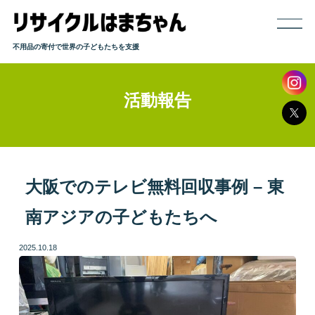
不用品の寄付で世界の子どもたちを支援
活動報告
ホーム
寄付までの流れ
取り扱い品目
大阪でのテレビ無料回収事例 – 東
南アジアの子どもたちへ
発送方法
2025.10.18
よくある質問
活動報告