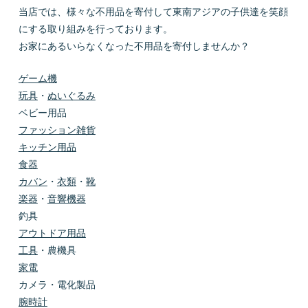
当店では、様々な不用品を寄付して東南アジアの子供達を笑顔
にする取り組みを行っております。
お家にあるいらなくなった不用品を寄付しませんか？
ゲーム機
玩具
・
ぬいぐるみ
ベビー用品
ファッション雑貨
キッチン用品
食器
カバン
・
衣類
・
靴
楽器
・
音響機器
釣具
アウトドア用品
工具
・農機具
家電
カメラ・電化製品
腕時計