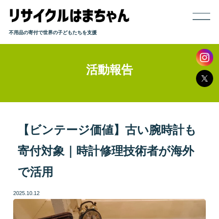
不用品の寄付で世界の子どもたちを支援
活動報告
ホーム
寄付までの流れ
取り扱い品目
【ビンテージ価値】古い腕時計も
寄付対象｜時計修理技術者が海外
発送方法
で活用
よくある質問
2025.10.12
活動報告