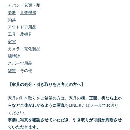
カバン
・
衣類
・
靴
楽器
・
音響機器
釣具
アウトドア用品
工具
・農機具
家電
カメラ・電化製品
腕時計
スポーツ用品
雑貨
・その他
【家具の処分・引き取りをお考えの方へ】
家具の引き取りをご希望の方は、家具の
横、正面、机なら上か
らなど全体がわかるように写真
をLINEまたはメールでお送り
ください。
事前に写真を確認させていただき、引き取りが可能か判断させ
ていただきます。