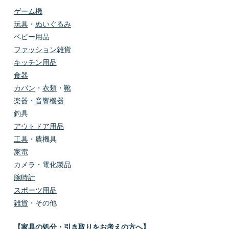
ゲーム機
玩具
・
ぬいぐるみ
ベビー用品
ファッション雑貨
キッチン用品
食器
カバン
・
衣類
・
靴
楽器
・
音響機器
釣具
アウトドア用品
工具
・農機具
家電
カメラ・電化製品
腕時計
スポーツ用品
雑貨
・その他
【家具の処分・引き取りをお考えの方へ】