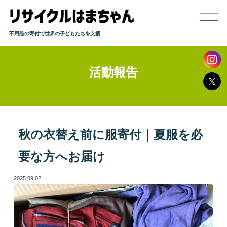
不用品の寄付で世界の子どもたちを支援
活動報告
ホーム
寄付までの流れ
取り扱い品目
秋の衣替え前に服寄付｜夏服を必
要な方へお届け
発送方法
2025.09.02
よくある質問
活動報告