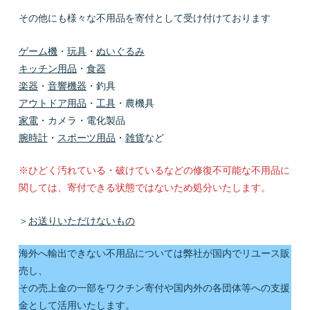
その他にも様々な不用品を寄付として受け付けております
ゲーム機
・
玩具
・
ぬいぐるみ
キッチン用品
・
食器
楽器
・
音響機器
・
釣具
アウトドア用品
・
工具
・農機具
家電
・カメラ・電化製品
腕時計
・
スポーツ用品
・
雑貨
など
※ひどく汚れている・破けているなどの修復不可能な不用品に
関しては、寄付できる状態ではないため処分いたします。
＞
お送りいただけないもの
海外へ輸出できない不用品については弊社が国内でリユース販
売し、
その売上金の一部をワクチン寄付や国内外の各団体等への支援
金として活用いたします。