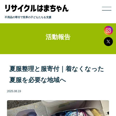
不用品の寄付で世界の子どもたちを支援
活動報告
ホーム
寄付までの流れ
取り扱い品目
夏服整理と服寄付｜着なくなった
夏服を必要な地域へ
発送方法
2025.08.19
よくある質問
活動報告