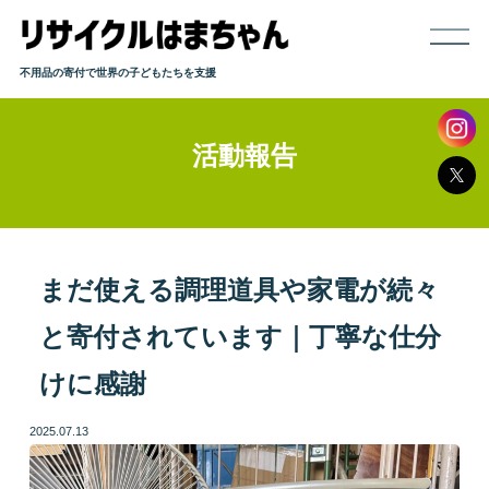
不用品の寄付で世界の子どもたちを支援
活動報告
ホーム
寄付までの流れ
取り扱い品目
まだ使える調理道具や家電が続々
と寄付されています｜丁寧な仕分
発送方法
けに感謝
よくある質問
2025.07.13
活動報告