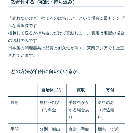
③寄付する（宅配・持ち込み）
「売れないけど、捨てるのは惜しい」という場合に最もシンプ
ルな選択肢です。
梱包して送るか持ち込むだけで完結します。費用は宅配の場合
の送料のみです。
日本製の調理器具は品質と耐久性が高く、東南アジアでも重宝
されています。
どの方法が自分に向いているか
自治体ゴミ
買取
寄付
費用
無料〜粗大
手数料がか
送料のみ
ゴミ料金
かる場合あ
（持込無
り
料）
手間
分別・搬出
査定・手続
梱包して送