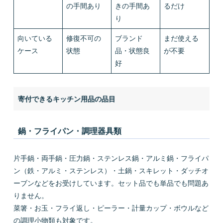
の手間あり
きの手間あ
るだけ
り
向いている
修復不可の
ブランド
まだ使える
ケース
状態
品・状態良
が不要
好
寄付できるキッチン用品の品目
鍋・フライパン・調理器具類
片手鍋・両手鍋・圧力鍋・ステンレス鍋・アルミ鍋・フライパ
ン（鉄・アルミ・ステンレス）・土鍋・スキレット・ダッチオ
ーブンなどをお受けしています。セット品でも単品でも問題あ
りません。
菜箸・お玉・フライ返し・ピーラー・計量カップ・ボウルなど
の調理小物類も対象です。