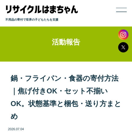
不用品の寄付で世界の子どもたちを支援
活動報告
ホーム
寄付までの流れ
取り扱い品目
鍋・フライパン・食器の寄付方法
｜焦げ付きOK・セット不揃い
発送方法
OK。状態基準と梱包・送り方まと
よくある質問
め
活動報告
2026.07.04