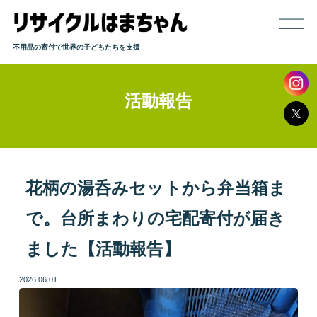
不用品の寄付で世界の子どもたちを支援
活動報告
ホーム
寄付までの流れ
取り扱い品目
花柄の湯呑みセットから弁当箱ま
で。台所まわりの宅配寄付が届き
発送方法
ました【活動報告】
よくある質問
2026.06.01
活動報告