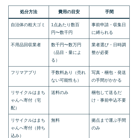
処分方法
費用の目安
手間
自治体の粗大ゴミ
1点あたり数百
事前申請・収集日
円〜数千円
に縛られる
不用品回収業者
数千円〜数万円
業者選び・日時調
（品目・量によ
整が必要
る）
フリマアプリ
手数料あり（売れ
写真・梱包・発送
ない可能性も）
の手間がかかる
リサイクルはまち
送料のみ
梱包して送るだ
ゃんへ寄付（宅
け・事前申込不要
配）
リサイクルはまち
無料
拠点まで運ぶ手間
ゃんへ寄付（持ち
のみ
込み）