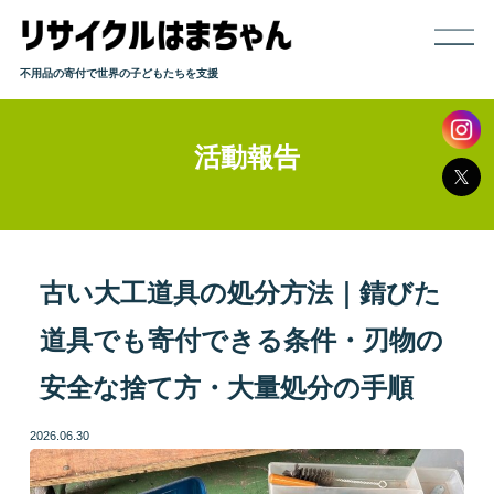
不用品の寄付で世界の子どもたちを支援
活動報告
ホーム
寄付までの流れ
取り扱い品目
古い大工道具の処分方法｜錆びた
道具でも寄付できる条件・刃物の
発送方法
安全な捨て方・大量処分の手順
よくある質問
2026.06.30
活動報告