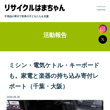
不用品の寄付で世界の子どもたちを支援
活動報告
ホーム
寄付までの流れ
取り扱い品目
ミシン・電気ケトル・キーボード
も。家電と楽器の持ち込み寄付レ
発送方法
ポート（千葉・大阪）
よくある質問
2026.05.30
活動報告